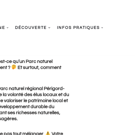
NE
DÉCOUVERTE
INFOS PRATIQUES
est-ce qu’un Parc naturel
ent ?
Et surtout, comment
Parc naturel régional Périgord-
 la volonté des élus locaux et du
e valoriser le patrimoine local et
développement durable du
vant ses richesses naturelles,
ysagères.
 ne pas tout mélanger
Votre